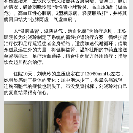
和检查结果，王铁民院长又结合其舌质淡暗、苔薄白、脉沉
的情况，确诊刘晓玲患“慢性肾小球肾炎、高血压3级（极高
危）、高血压性心脏病、2型糖尿病、轻度脂肪肝”，并将其
病因归结为“心脾两虚，气虚血瘀”。
以“健脾益肾，滋阴益气，活血化瘀”为治疗原则，王铁
民院长为刘晓玲制定了系统的循经护肾治疗方案：循经护肾
治疗仪和足疗疏通患者全身经络，适度加速代谢循环；借助
永磁及远红外的力量，将健脾益肾、温补壮阳的中药直接送
至肾病病灶；足疗活血通络，结合中药配方外用治疗；指导
饮食起居配合治疗。
住院10天，刘晓玲的血压稳定在了120/80mmHg左右，
她明显感到了身体的变化：尿中泡沫少了，头晕头痛减轻，
连胸闷憋气的症状也消失了。虽没复查指标，刘晓玲对自己
的复查结果很有信心。