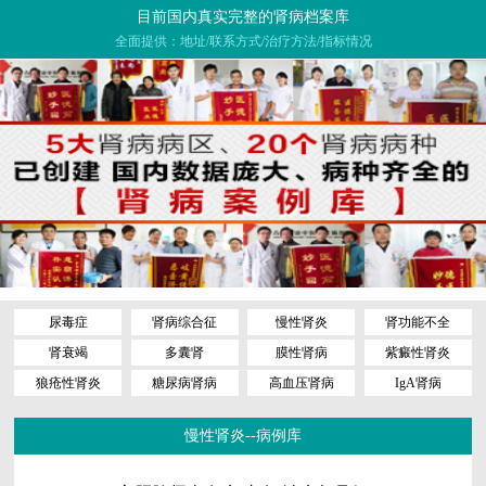
目前国内真实完整的肾病档案库
全面提供：地址/联系方式/治疗方法/指标情况
尿毒症
肾病综合征
慢性肾炎
肾功能不全
肾衰竭
多囊肾
膜性肾病
紫癜性肾炎
狼疮性肾炎
糖尿病肾病
高血压肾病
IgA肾病
慢性肾炎--病例库