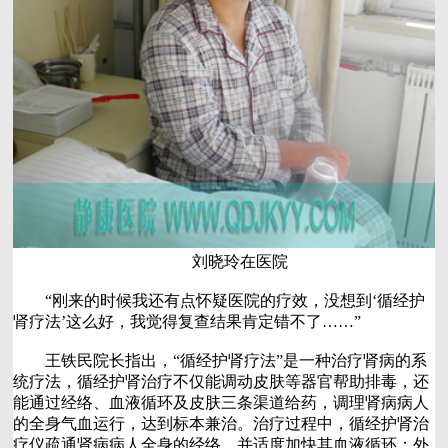
刘晓玲在医院
“刚来的时候我还有点怀疑医院的疗效，没想到‘循经护
肾疗法’这么好，我觉得复查结果肯定错不了……”
王铁民院长指出，“循经护肾疗法”是一种治疗肾病的系
统疗法，循经护肾治疗不仅能调动皮肤等器官帮助排毒，还
能通过经络、血液循环及皮肤三条渠道给药，调理肾病病人
的全身气血运行，达到标本兼治。治疗过程中，循经护肾治
疗仪疏通肾病病人全身的经络，并适度加快其血液循环；外