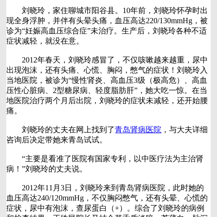
刘晓玲，家住聊城市阳谷县。10年前，刘晓玲怀孕时出
现全身浮肿，并伴有头晕头痛，血压高达220/130mmHg，被
诊为“妊娠高血压综合症”未治疗。生产后，刘晓玲各种不适
症状减轻，就没在意。
2012年春天，刘晓玲感冒了，不仅咳嗽越来越重，尿中
出现泡沫，还有头痛、心慌、胸闷，憋气的症状！刘晓玲入
当地医院，被诊为“慢性肾炎、高血压3级（极高危）、高血
压性心脏病、2型糖尿病、轻度脂肪肝”，她大吃一惊。在当
地医院治疗两个月后出院，刘晓玲的症状未减轻，还开始腰
痛。
刘晓玲的丈夫在网上找到了
青岛肾病医院
，与大夫详细
咨询后决定带她来青岛试试。
“主要是看准了医院有国家专利，以中医疗法为主治肾
病！”刘晓玲的丈夫说。
2012年11月3日，刘晓玲来到青岛肾病医院，此时她的
血压高达240/120mmHg，不仅胸闷憋气，还有头晕、心慌的
症状，尿中有泡沫，查尿蛋白（+）。综合了刘晓玲的病例