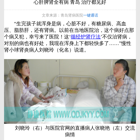
心肝脾肾全有病 青岛 治疗都见好
文章来源：青岛肾病医院
一键通话
“生完孩子就浑身是病，心脏不好，有糖尿病、高血
压、脂肪肝，还有肾病。以前在当地医院治，这个病好点那
个病又犯，幸亏来了医院！这‘
循经护肾疗法
’不仅治肾病，
对别的病也有好处，我现在浑身上下都轻快多了……”慢性
肾小球肾炎病人刘晓玲（化名）说道。
刘晓玲（右）与医院官网的直播病人张晓艳（左）交流
病情