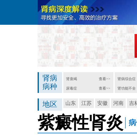
肾病
肾衰竭
查看>>
肾病综合症
病种
尿毒症
查看>>
肾功能不全
地区
山东
江苏
安徽
河南
吉
紫癜性肾炎
病