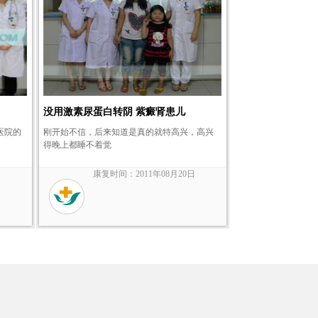
没用激素尿蛋白转阴 紫癜肾患儿
医院的
刚开始不信，后来知道是真的就特高兴，高兴
得晚上都睡不着觉
日
康复时间：2011年08月20日