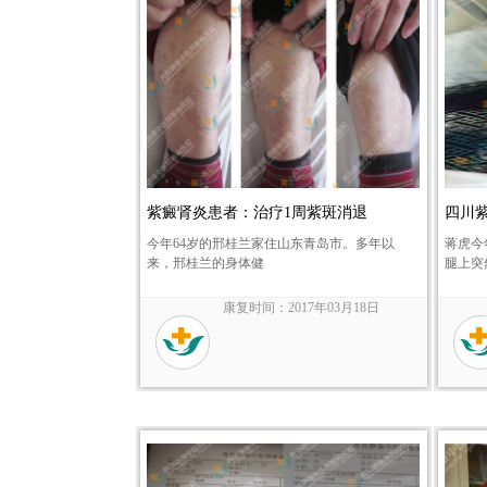
紫癜肾炎患者：治疗1周紫斑消退
四川
今年64岁的邢桂兰家住山东青岛市。多年以
蒋虎今
来，邢桂兰的身体健
腿上突
康复时间：2017年03月18日