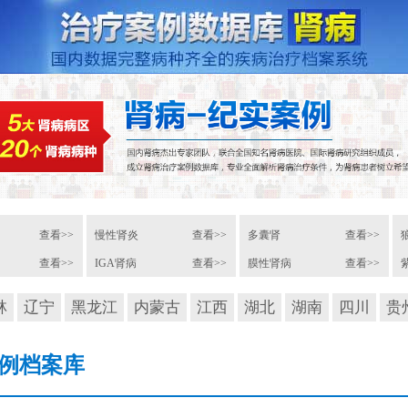
查看>>
慢性肾炎
查看>>
多囊肾
查看>>
查看>>
IGA肾病
查看>>
膜性肾病
查看>>
林
辽宁
黑龙江
内蒙古
江西
湖北
湖南
四川
贵
例档案库