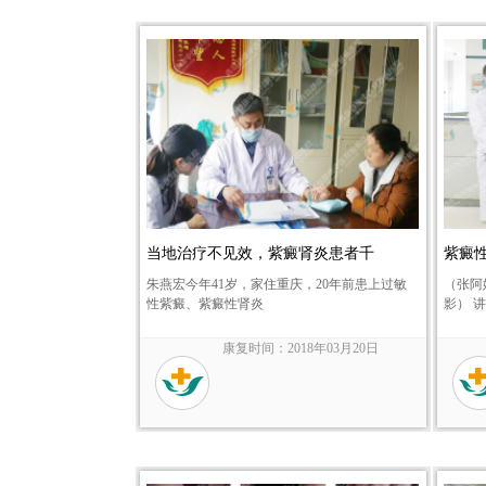
当地治疗不见效，紫癜肾炎患者千
紫癜
朱燕宏今年41岁，家住重庆，20年前患上过敏
（张阿
性紫癜、紫癜性肾炎
影） 
康复时间：2018年03月20日