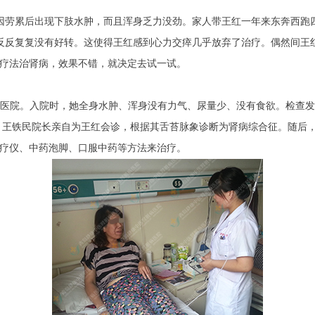
因劳累后出现下肢水肿，而且浑身乏力没劲。家人带王红一年来东奔西跑
反反复复没有好转。这使得王红感到心力交瘁几乎放弃了治疗。偶然间王
利疗法治肾病，效果不错，就决定去试一试。
病医院。入院时，她全身水肿、浑身没有力气、尿量少、没有食欲。检查发现
5公斤。王铁民院长亲自为王红会诊，根据其舌苔脉象诊断为肾病综合征。随后
治疗仪、中药泡脚、口服中药等方法来治疗。