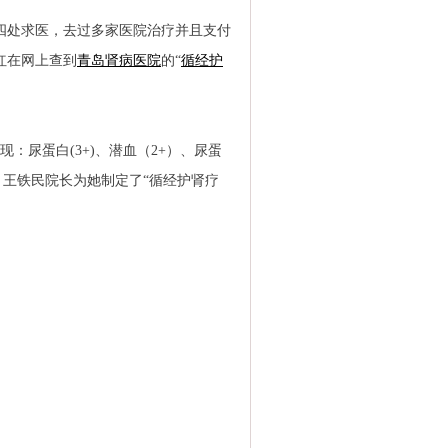
四处求医，去过多家医院治疗并且支付
红在网上查到
青岛肾病医院
的“
循经护
：尿蛋白(3+)、潜血（2+）、尿蛋
，王铁民院长为她制定了“循经护肾疗