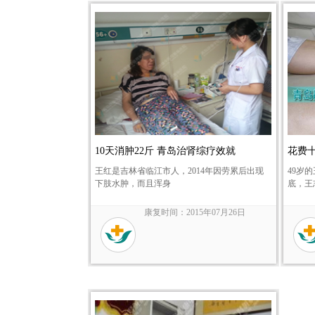
10天消肿22斤 青岛治肾综疗效就
花费
王红是吉林省临江市人，2014年因劳累后出现
49岁
下肢水肿，而且浑身
底，王
康复时间：2015年07月26日