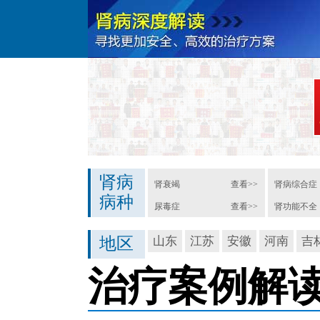
肾病
肾衰竭
查看>>
肾病综合症
病种
尿毒症
查看>>
肾功能不全
地区
山东
江苏
安徽
河南
吉
治疗案例解