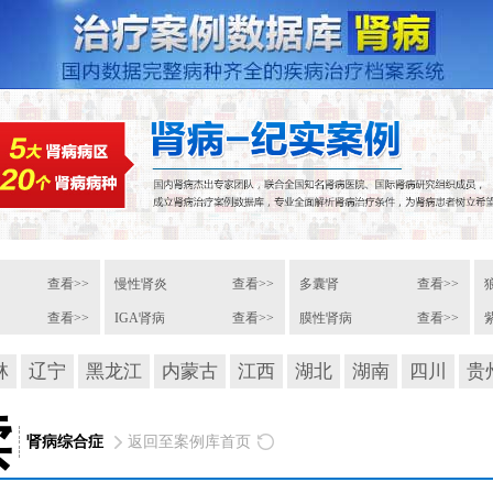
查看>>
慢性肾炎
查看>>
多囊肾
查看>>
查看>>
IGA肾病
查看>>
膜性肾病
查看>>
林
辽宁
黑龙江
内蒙古
江西
湖北
湖南
四川
贵
读
肾病综合症
返回至案例库首页