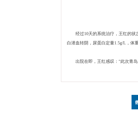
经过10天的系统治疗，王红的状况
白潜血转阴，尿蛋白定量1.5g/L，体
出院在即，王红感叹：“此次青岛求