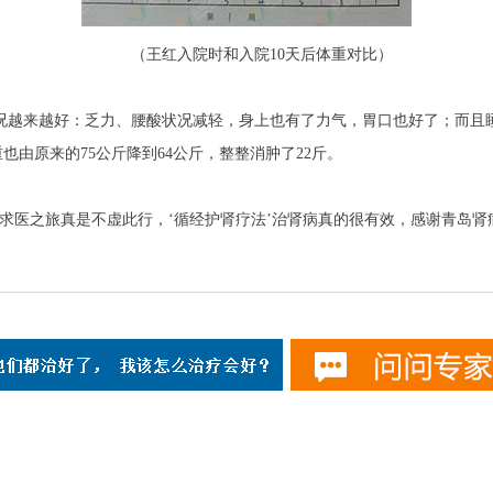
（王红入院时和入院10天后体重对比）
越来越好：乏力、腰酸状况减轻，身上也有了力气，胃口也好了；而且
重也由原来的75公斤降到64公斤，整整消肿了22斤。
医之旅真是不虚此行，‘循经护肾疗法’治肾病真的很有效，感谢青岛肾