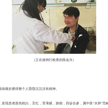
（正在做例行检查的陈金兴）
病痛折磨得整个人昏昏沉沉没有精神。
现患者面色晄白，舌红，苔薄腻，脉细，四诊合参，属中医“水肿”范