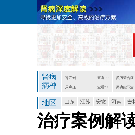
肾病
肾衰竭
查看>>
肾病综合症
病种
尿毒症
查看>>
肾功能不全
地区
山东
江苏
安徽
河南
吉
治疗案例解