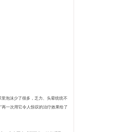
尿里泡沫少了很多，乏力、头晕统统不
疗法”再一次用它令人惊叹的治疗效果给了