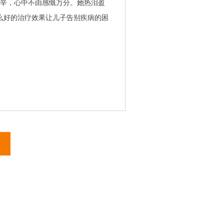
艰辛，心中不由感慨万分。她热泪盈
么好的治疗效果让儿子告别疾病的困