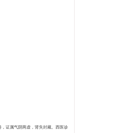
畴，证属气阴两虚，肾失封藏。西医诊