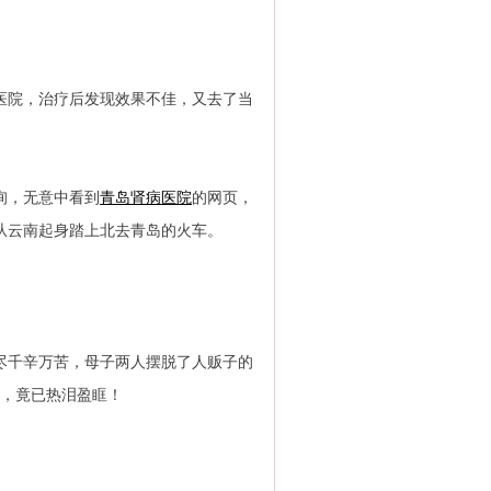
医院，治疗后发现效果不佳，又去了当
询，无意中看到
青岛肾病医院
的网页，
从云南起身踏上北去青岛的火车。
千辛万苦，母子两人摆脱了人贩子的
刻，竟已热泪盈眶！