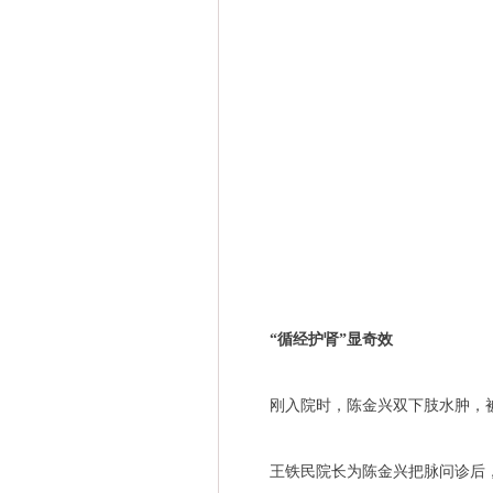
“循经护肾”显奇效
刚入院时，陈金兴双下肢水肿，被
王铁民院长为陈金兴把脉问诊后，发