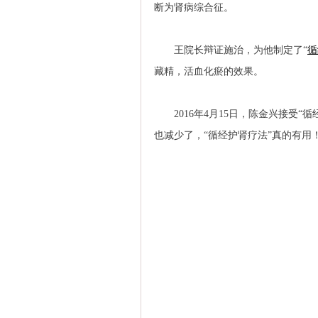
断为肾病综合征。
王院长辩证施治，为他制定了“
循
藏精，活血化瘀的效果。
2016年4月15日，陈金兴接受“
也减少了，“循经护肾疗法”真的有