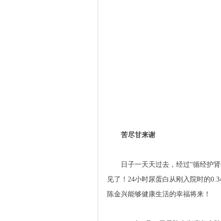
苦尽甘来谢
日子一天天过去，经过“循经护肾疗
见了！24小时尿蛋白从刚入院时的0.
陈金兴能够健康生活的幸福将来！