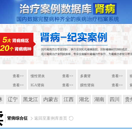
查看>>
慢性肾炎
查看>>
多囊肾
查看>>
查看>>
IGA肾病
查看>>
膜性肾病
查看>>
林
辽宁
黑龙江
内蒙古
江西
湖北
湖南
四川
贵
读
肾病综合征
返回至案例库首页