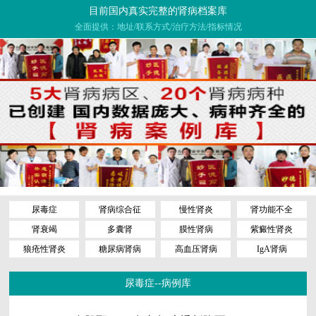
目前国内真实完整的肾病档案库
全面提供：地址/联系方式/治疗方法/指标情况
尿毒症
肾病综合征
慢性肾炎
肾功能不全
肾衰竭
多囊肾
膜性肾病
紫癜性肾炎
狼疮性肾炎
糖尿病肾病
高血压肾病
IgA肾病
尿毒症--病例库