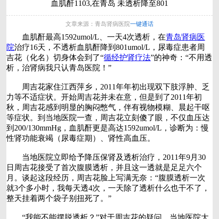
血肌酐1103,在青岛 未透析降至801
文章来源：青岛肾病医院
一键通话
血肌酐最高1592umol/L、一天4次透析，在
青岛肾病医
院
治疗16天，不透析血肌酐降到801umol/L，尿毒症患者周
吉花（化名）切身体会到了“
循经护肾疗法
”的神奇：“不用透
析，治肾病我只认青岛医院！”
周吉花家住江西萍乡，2011年年初出现双下肢浮肿、乏
力等不适症状。开始周吉花并未在意，但是到了2011年初
秋，周吉花感到明显的胸闷憋气，伴有视物模糊、晨起干呕
等症状。到当地医院一查，周吉花立刻傻了眼，不仅血压达
到200/130mmHg，血肌酐更是高达1592umol/L，诊断为：慢
性肾功能衰竭（尿毒症期）、肾性高血压。
当地医院立即给予降压保肾及透析治疗，2011年9月30
日周吉花接受了首次腹膜透析，并且这一透就是足足六个
月。谈起这段经历，周吉花脸上写满无奈：“腹膜透析一次
就3个多小时，我每天透4次，一天除了透析什么也干不了，
整天挂着两个袋子别扭死了。”
“我能不能摆脱透析？”对于周吉花的疑问，当地医院大