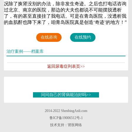
况除了换肾没别的办法，除非发生奇迹。之后也打电话咨询
过北京、南京的医院，那边的大夫也都说不可能摆脱透析
了，有的甚至直接挂了我电话。可是在青岛医院，没透析我
的血肌酐也降下来了，咱青岛医院真是创造‘奇迹’的地方！”
在线咨询
在线预约
治疗案例——档案库
返回尿毒症列表页>>
问问自己的肾病能治好吗>>
2014-2022 ShenbingAnli.com
鲁ICP备19006512号-1
技术支持：肾医网络