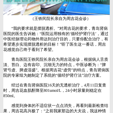
（王铁民院长亲自为周吉花会诊）
“我的要求就是摆脱透析。”对周吉花的要求，青岛肾病
医院的医生告诉她：“医院运用独有的‘循经护肾疗法’，通过
中医经脉理论药物外用达到治疗目的，只要你配合治疗，有
希望逐步实现摆脱透析的目标！”听了医生这一番话，周吉
花感觉自己终于看到了希望。
青岛医院王铁民院长亲自为周吉花会诊，根据病人舌质
淡、苔白、边有齿印、沉细无力的特点，中医诊断为：“脾
肾亏虚、脾虚湿盛”。根据周吉花“虚劳”的特点，青岛肾病医
院的专家组为她制定了系统的“循经护肾疗法”治疗方案。
经过在青岛肾病医院16天的无透析治疗，4月11日复查
时，周吉花血肌酐降至801umol/L，24小时尿量则稳定在
850ml。
感觉到身体的不适症状一点点消失，再看到最新检查结
果，周吉花高兴极了：“之前我家那边的大夫说，我这种情