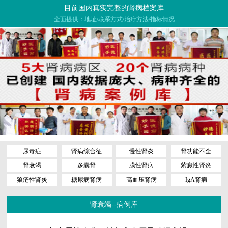
目前国内真实完整的肾病档案库
全面提供：地址/联系方式/治疗方法/指标情况
尿毒症
肾病综合征
慢性肾炎
肾功能不全
肾衰竭
多囊肾
膜性肾病
紫癜性肾炎
狼疮性肾炎
糖尿病肾病
高血压肾病
IgA肾病
肾衰竭--病例库