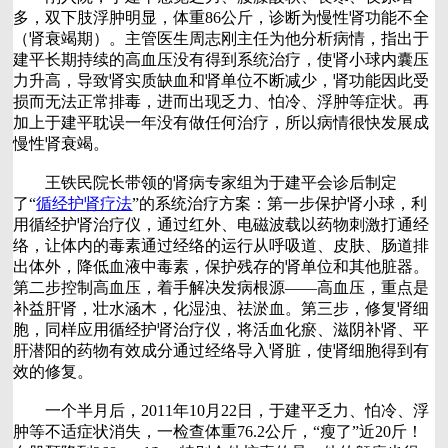
多，双下肢浮肿明显，体重86公斤，诊断为慢性肾功能不全
（肾衰竭期）。主管医生周志刚主任为他分析病情，指出于
建平长期持续的高血压没有得到系统治疗，使肾小球内囊压
力升高，导致肾实质缺血和肾单位不断减少，肾功能因此受
损而无法正常排毒，进而出现乏力、怕冷、浮肿等症状。再
加上于建平耽误一年没有做任何治疗，所以病情很快发展成
慢性肾衰竭。
王铁民院长带领的肾病专家组为于建平会诊后制定
了“
循经护肾疗法
”的系统治疗方案：第一步保护肾小球，利
用循经护肾治疗仪，通过红外、电磁波载以药物刺激打通经
络，让体内的毒素通过经络的运行从呼吸道、皮肤、肠道排
出体外，降低血液中毒素，保护残存的肾单位和其他脏器。
第二步控制高血压，着手解决发病根源——高血压，重点是
补益肝肾，壮水涵木，化湿浊、祛淤血。第三步，修复肾细
胞，同样应用循经护肾治疗仪，将活血化瘀、滋阴补肾、平
肝潜阳的药物有效成分通过经络导入肾脏，使肾细胞得到有
效的修复。
一个半月后，2011年10月22日，于建平乏力、怕冷、浮
肿等不适症状消失，一检查体重76.2公斤，“瘦了”近20斤！