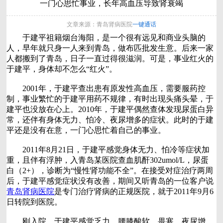
一门心思忙事业，长年高血压导致肾衰竭
文章来源：青岛肾病医院
一键通话
于建平祖籍烟台海阳，是一个很有远见和商业头脑的
人，早年就只身一人来到青岛，做布匹批发生意。后来一家
人都搬到了青岛，日子一直过得很滋润。可是，事业红火的
于建平，身体却不怎么“红火”。
2001年，于建平查出患有原发性高血压，需要服药控
制，事业繁忙的于建平用药不规律，有时出现头痛头晕，于
建平也没放在心上。2010年，于建平偶然查体发现尿蛋白异
常，还伴有身体无力、怕冷、夜尿增多的症状。此时的于建
平还是没有在意，一门心思忙着自己的事业。
2011年8月21日，于建平感觉身体无力、怕冷等症状加
重，且伴有浮肿，入青岛某医院查血肌酐302umol/L，尿蛋
白（2+），诊断为“慢性肾功能不全”。在接受对症治疗两周
后，于建平感觉症状没有改善，期间又听青岛的一位客户说
青岛肾病医院
是专门治疗肾病的正规医院，就于2011年9月6
日转院到医院。
刚入院，于建平感觉乏力、腰膝酸软、畏寒、夜尿增