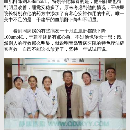
血肌酐降到268umol/L。特别令他惊喜的是，他的鼾症也得
到明显改善，睡觉安稳多了。原来考虑到他的情况，王铁民
院长特别在他的药方中添加了有养心安神作用的中药。唯一
美中不足的是，于建平的血肌酐下降却不明显。
看到同病房的有些病友一个月血肌酐都能下降
100umol/L，于建平还是有点心急。不过他也转念一想：既
然别人的疗效那么明显，就说明青岛肾病医院的特色疗法确
实有效，自己不能这么放弃了，坚持一年试试再说。