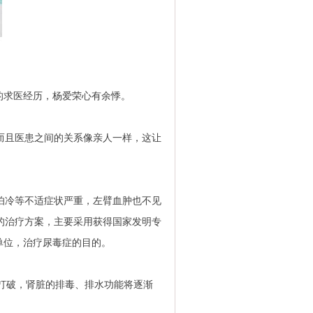
的求医经历，杨爱荣心有余悸。
而且医患之间的关系像亲人一样，这让
闷、怕冷等不适症状严重，左臂血肿也不见
的治疗方案，主要采用获得国家发明专
单位，治疗尿毒症的目的。
打破，肾脏的排毒、排水功能将逐渐