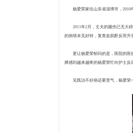
杨爱荣家住山东省淄博市，2010
2011年2月，丈夫的腿伤已无大碍
的病情未见好转，复查血肌酐反而升至
更让杨爱荣郁闷的是，医院的医护
膊感到越来越疼的杨爱荣忙向护士反
见既治不好病还要受气，杨爱荣一