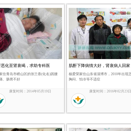
肾恶化至肾衰竭，求助专科医
肌酐下降病情大好，肾衰病人回家
4年家住青岛市崂山区的张兰香(化名)因腰
杨爱荣家住山东省淄博市，2010年出现
痛、肠胃不好
胸闷、怕冷等不适症
康复时间：2014年05月19日
康复时间：2016年02月23