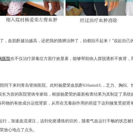
，血肌酐越治越高，还把我的胳膊治肿了，抬都抬不起来！”说起自己
病医院
在不仅治疗尿毒症方面疗效显著，能够帮助病人摆脱透析不换肾，
陪同下来到青岛肾病医院。此时杨爱荣血肌酐616umol/L，乏力、胸
院长为首的医院肾病专家组，根据杨爱荣的最新检查结果为其制定了系统
将药物的有效成分运抵肾脏，从而在无毒副作用的前提下达到修复受损肾
运行，加速血流灌注，达到化瘀通络的目的，随着气血运行不畅的状态被
爱荣放心地点了点头。