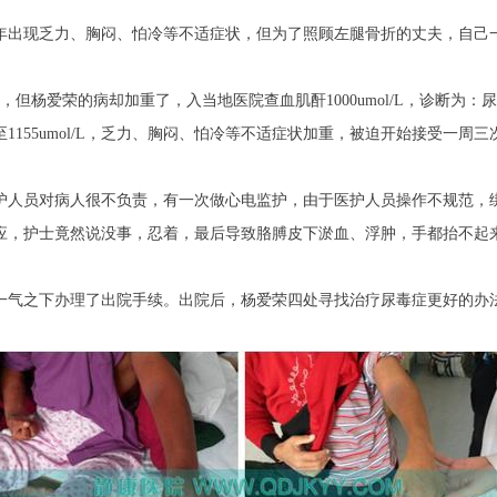
年出现乏力、胸闷、怕冷等不适症状，但为了照顾左腿骨折的丈夫，自己
，但杨爱荣的病却加重了，入当地医院查血肌酐1000umol/L，诊断为
1155umol/L，乏力、胸闷、怕冷等不适症状加重，被迫开始接受一周
人员对病人很不负责，有一次做心电监护，由于医护人员操作不规范，绑
应，护士竟然说没事，忍着，最后导致胳膊皮下淤血、浮肿，手都抬不起
气之下办理了出院手续。出院后，杨爱荣四处寻找治疗尿毒症更好的办