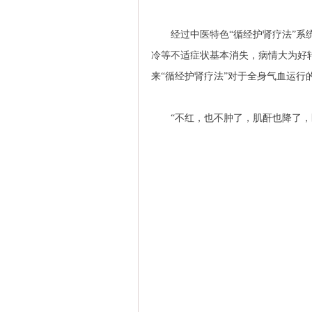
经过中医特色“循经护肾疗法”系统治
冷等不适症状基本消失，病情大为好
来“循经护肾疗法”对于全身气血运
“不红，也不肿了，肌酐也降了，医