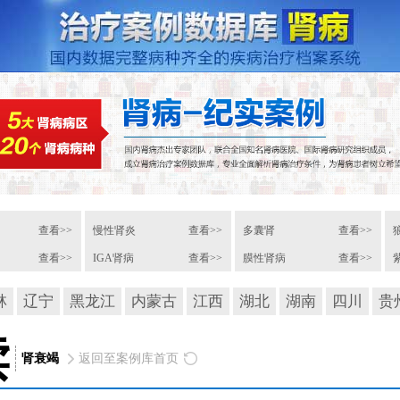
查看>>
慢性肾炎
查看>>
多囊肾
查看>>
查看>>
IGA肾病
查看>>
膜性肾病
查看>>
林
辽宁
黑龙江
内蒙古
江西
湖北
湖南
四川
贵
读
肾衰竭
返回至案例库首页