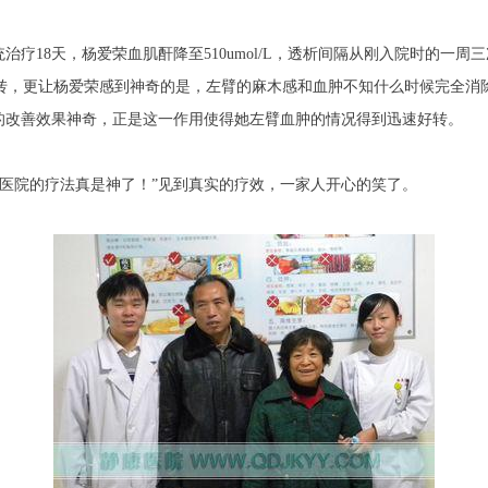
疗18天，杨爱荣血肌酐降至510umol/L，透析间隔从刚入院时的一
转，更让杨爱荣感到神奇的是，左臂的麻木感和血肿不知什么时候完全消
行的改善效果神奇，正是这一作用使得她左臂血肿的情况得到迅速好转。
院的疗法真是神了！”见到真实的疗效，一家人开心的笑了。