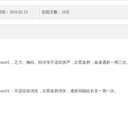
：2016.02.23
在院天数：19天
1.54mmol/L，乏力、胸闷、怕冷等不适症状严，左臂血肿，血液透析一周三次
8.41mmol/L，不适症状消失，左臂血肿消失，透析间隔拉长至一周一次。