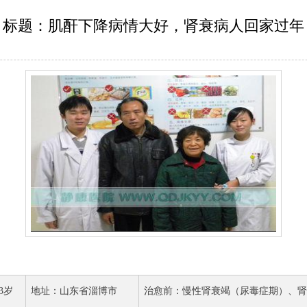
标题：肌酐下降病情大好，肾衰病人回家过年
3岁
地址：山东省淄博市
治愈前：慢性肾衰竭（尿毒症期）、肾