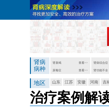
肾病
肾衰竭
查看>>
肾病综合症
病种
尿毒症
查看>>
肾功能不全
地区
山东
江苏
安徽
河南
吉
治疗案例解